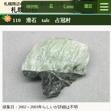
石
園芸
HOME
Camp
110 滑石 talc 占冠村
採集日：2002～2003年らしいが詳細は不明