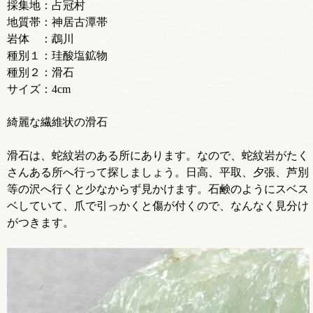
採集地：占冠村
地質帯：神居古潭帯
岩体 ：鵡川
種別１：珪酸塩鉱物
種別２：滑石
サイズ：4cm
綺麗な繊維状の滑石
滑石は、蛇紋岩のある所にあります。なので、蛇紋岩がたく
さんある所へ行って探しましょう。日高、平取、夕張、芦別
等の沢へ行くと少なからず見かけます。石鹸のようにスベス
ベしていて、爪で引っかくと傷が付くので、なんなく見分け
がつきます。