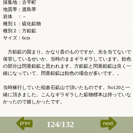
採集地：古平町
地質帯：渡島帯
岩体 ：－
種別１：硫化鉱物
種別２：方鉛鉱
サイズ：6cm
方鉛鉱の固まり。かなり昔のものですが、光を当てないで
保管しているせいか、当時のままギラギラしています。飴色
の部分は閃亜鉛鉱と思われます。方鉛鉱と閃亜鉛鉱は良く一
緒になっていて、閃亜鉛鉱は飴色の場合が多いです。。
当時稼行していた稲倉石鉱山で頂いたものです。No120と一
緒に頂きました。こんなギラギラした鉱物標本は持っていな
かったので嬉しかったです。
124/132