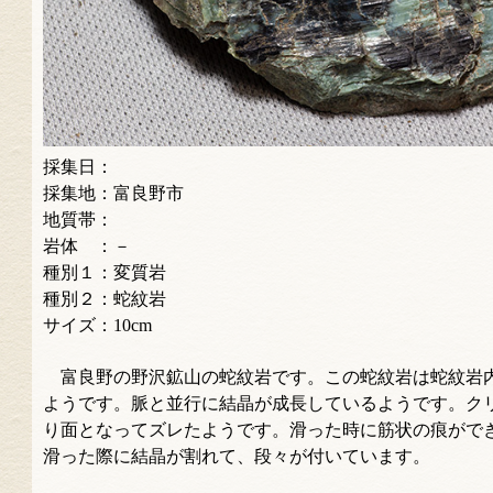
採集日：
採集地：富良野市
地質帯：
岩体 ：－
種別１：変質岩
種別２：蛇紋岩
サイズ：10cm
富良野の野沢鉱山の蛇紋岩です。この蛇紋岩は蛇紋岩
ようです。脈と並行に結晶が成長しているようです。ク
り面となってズレたようです。滑った時に筋状の痕がで
滑った際に結晶が割れて、段々が付いています。