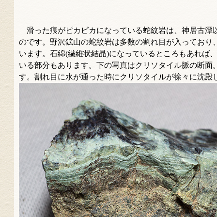
滑った痕がピカピカになっている蛇紋岩は、神居古潭
のです。野沢鉱山の蛇紋岩は多数の割れ目が入っており
います。石綿(繊維状結晶)になっているところもあれば
いる部分もあります。下の写真はクリソタイル脈の断面
す。割れ目に水が通った時にクリソタイルが徐々に沈殿