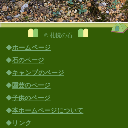
© 札幌の石
◆
ホームページ
◆
石のページ
◆
キャンプのページ
◆
園芸のページ
◆
子供のページ
◆
本ホームページについて
◆
リンク