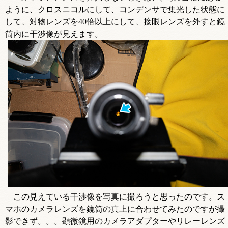
ように、クロスニコルにして、コンデンサで集光した状態に
して、対物レンズを40倍以上にして、接眼レンズを外すと鏡
筒内に干渉像が見えます。
この見えている干渉像を写真に撮ろうと思ったのです。ス
マホのカメラレンズを鏡筒の真上に合わせてみたのですが撮
影できず。。。顕微鏡用のカメラアダプターやリレーレンズ