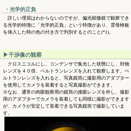
光学的正負
詳しい理屈はわからないのですが、偏光顕微鏡で観察でき
る光学的特徴に「光学的正負」という特徴があり、雲母検板
を挿入した時の色の付き方で判別するとのこと(*1)。
干渉像の観察
クロスニコルにし、コンデンサで集光した状態にし、対物
レンズを４０倍、ベルトランレンズを入れて観察します。ベ
ルトランレンズを入れると、写真鏡筒に撮影用のアダプター
を使用してカメラを装着すると写真撮影ができます。
※なお、通常の肉眼観察用の鏡筒の接眼レンズを外し、撮影
用のアダプターでカメラを装着しても同様に撮影ができます
が、カメラが安定して装着できる写真鏡筒で撮影していま
す。