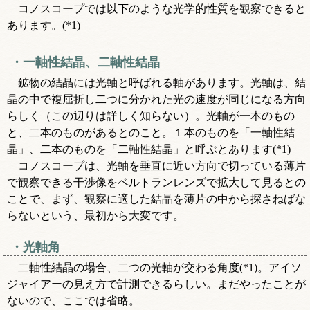
コノスコープでは以下のような光学的性質を観察できると
あります。(*1)
一軸性結晶、二軸性結晶
鉱物の結晶には光軸と呼ばれる軸があります。光軸は、結
晶の中で複屈折し二つに分かれた光の速度が同じになる方向
らしく（この辺りは詳しく知らない）。光軸が一本のもの
と、二本のものがあるとのこと。１本のものを「一軸性結
晶」、二本のものを「二軸性結晶」と呼ぶとあります(*1)
コノスコープは、光軸を垂直に近い方向で切っている薄片
で観察できる干渉像をベルトランレンズで拡大して見るとの
ことで、まず、観察に適した結晶を薄片の中から探さねばな
らないという、最初から大変です。
光軸角
二軸性結晶の場合、二つの光軸が交わる角度(*1)。アイソ
ジャイアーの見え方で計測できるらしい。まだやったことが
ないので、ここでは省略。