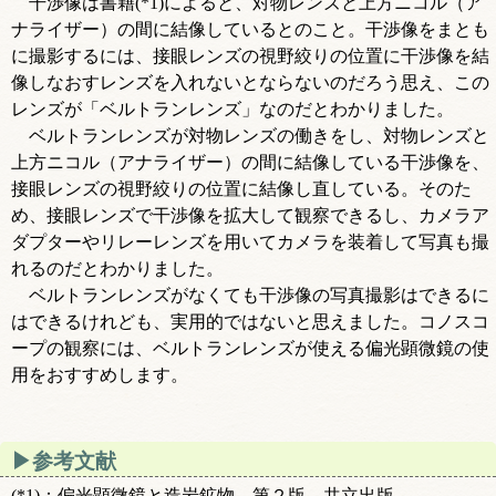
干渉像は書籍(*1)によると、対物レンズと上方ニコル（ア
ナライザー）の間に結像しているとのこと。干渉像をまとも
に撮影するには、接眼レンズの視野絞りの位置に干渉像を結
像しなおすレンズを入れないとならないのだろう思え、この
レンズが「ベルトランレンズ」なのだとわかりました。
ベルトランレンズが対物レンズの働きをし、対物レンズと
上方ニコル（アナライザー）の間に結像している干渉像を、
接眼レンズの視野絞りの位置に結像し直している。そのた
め、接眼レンズで干渉像を拡大して観察できるし、カメラア
ダプターやリレーレンズを用いてカメラを装着して写真も撮
れるのだとわかりました。
ベルトランレンズがなくても干渉像の写真撮影はできるに
はできるけれども、実用的ではないと思えました。コノスコ
ープの観察には、ベルトランレンズが使える偏光顕微鏡の使
用をおすすめします。
参考文献
(*1)：偏光顕微鏡と造岩鉱物 第２版 共立出版