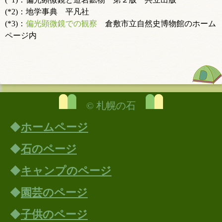
(*2)：地学事典 平凡社
(*3)：
偏光顕微鏡での観察
倉敷市立自然史博物館のホーム
ページ内
© 札幌の石
◆
ホームページ
◆
石のページ
◆
キャンプのページ
◆
園芸のページ
◆
子供のページ