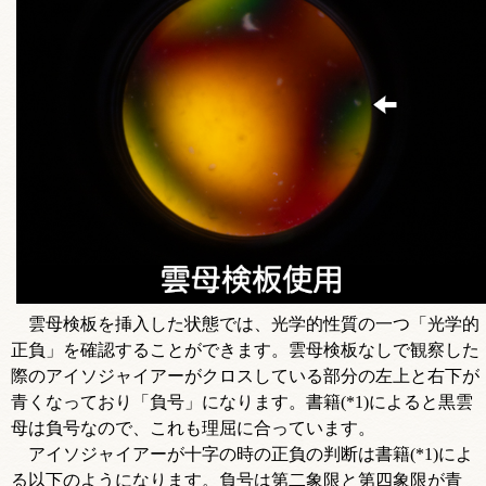
雲母検板を挿入した状態では、光学的性質の一つ「光学的
正負」を確認することができます。雲母検板なしで観察した
際のアイソジャイアーがクロスしている部分の左上と右下が
青くなっており「負号」になります。書籍(*1)によると黒雲
母は負号なので、これも理屈に合っています。
アイソジャイアーが十字の時の正負の判断は書籍(*1)によ
る以下のようになります。負号は第二象限と第四象限が青