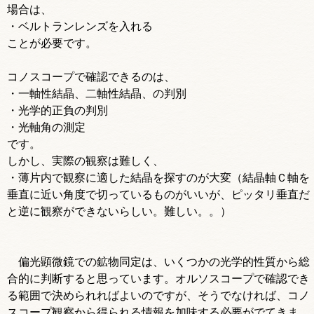
場合は、
・ベルトランレンズを入れる
ことが必要です。
コノスコープで確認できるのは、
・一軸性結晶、二軸性結晶、の判別
・光学的正負の判別
・光軸角の測定
です。
しかし、実際の観察は難しく、
・薄片内で観察に適した結晶を探すのが大変（結晶軸Ｃ軸を
垂直に近い角度で切っているものがいいが、ピッタリ垂直だ
と逆に観察ができないらしい。難しい。。）
偏光顕微鏡での鉱物同定は、いくつかの光学的性質から総
合的に判断すると思っています。オルソスコープで確認でき
る範囲で決められればよいのですが、そうでなければ、コノ
スコープ観察から得られる情報を加味する必要がでてきま