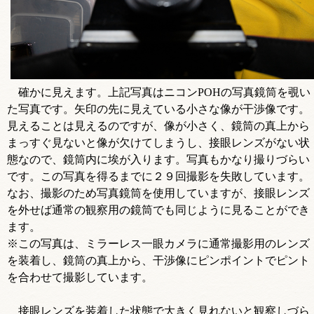
確かに見えます。上記写真はニコンPOHの写真鏡筒を覗い
た写真です。矢印の先に見えている小さな像が干渉像です。
見えることは見えるのですが、像が小さく、鏡筒の真上から
まっすぐ見ないと像が欠けてしまうし、接眼レンズがない状
態なので、鏡筒内に埃が入ります。写真もかなり撮りづらい
です。この写真を得るまでに２９回撮影を失敗しています。
なお、撮影のため写真鏡筒を使用していますが、接眼レンズ
を外せば通常の観察用の鏡筒でも同じように見ることができ
ます。
※この写真は、ミラーレス一眼カメラに通常撮影用のレンズ
を装着し、鏡筒の真上から、干渉像にピンポイントでピント
を合わせて撮影しています。
接眼レンズを装着した状態で大きく見れないと観察しづら