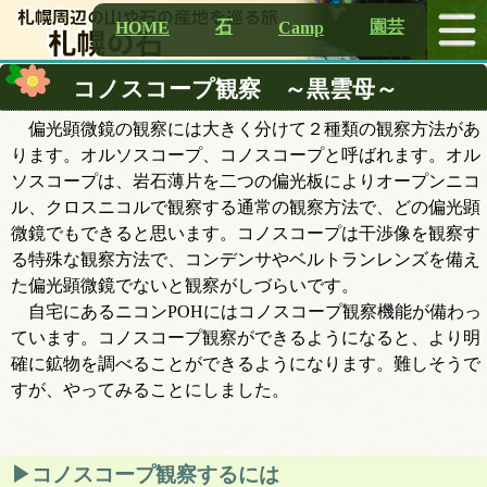
石
園芸
HOME
Camp
コノスコープ観察 ～黒雲母～
偏光顕微鏡の観察には大きく分けて２種類の観察方法があ
ります。オルソスコープ、コノスコープと呼ばれます。オル
ソスコープは、岩石薄片を二つの偏光板によりオープンニコ
ル、クロスニコルで観察する通常の観察方法で、どの偏光顕
微鏡でもできると思います。コノスコープは干渉像を観察す
る特殊な観察方法で、コンデンサやベルトランレンズを備え
た偏光顕微鏡でないと観察がしづらいです。
自宅にあるニコンPOHにはコノスコープ観察機能が備わっ
ています。コノスコープ観察ができるようになると、より明
確に鉱物を調べることができるようになります。難しそうで
すが、やってみることにしました。
コノスコープ観察するには