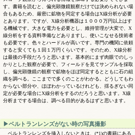
す。書籍を読むと、偏光顕微鏡観察だけでは決められない場
合もあるため、厳密に鉱物を同定する場合はX線分析が必要
とあります。ですが、X線分析機器は１０００万円以上はす
る機械です。大きな電力を必要とし、維持管理が大変で、X
線分析をする資料準備などありますし、使いこなせる技術者
も必要です。色々とハードルが高いです。専門の機関に依頼
すると安くても１回１万円くらいです。そのため、X線分析
は最後の手段だろうと思います。基本的にまず肉眼でのしっ
かりとした観察が必要で、フィールドを見てサンプルを採取
し、偏光顕微鏡の観察で鉱物をほぼ同定するとともに石の組
織を調べる。ここまでで多くのことがわかる。どうしてもわ
からない部分や、ほぼわかっているけれども、揺るぎない同
定が必要な場合にX線分析をするのだろうと思います。X線
分析までする場合は、調べる目的があるはずと思います。
ベルトランレンズがない時の写真撮影
ベルトランレンズを挿入しないときは、(*1)の書籍にある