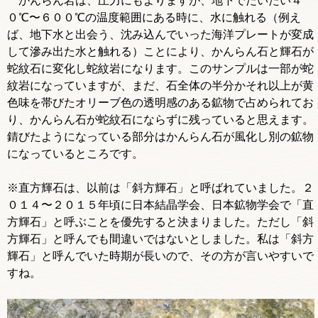
かんらん岩は、圧力にもよりますが、地下でだいたい４
０℃〜６００℃の温度範囲にある時に、水に触れる（例え
ば、地下水と出会う、沈み込んでいった海洋プレートが変成
して滲み出た水と触れる）ことにより、かんらん石と輝石が
蛇紋石に変化し蛇紋岩になります。このサンプルは一部が蛇
紋岩になっていますが、まだ、石全体の半分かそれ以上が黄
色味を帯びたオリーブ色の透明感のある鉱物で占められてお
り、かんらん石が蛇紋石にならずに残っていると思えます。
錆びたようになっている部分はかんらん石が風化し別の鉱物
になっているところです。
※直方輝石は、以前は「斜方輝石」と呼ばれていました。２
０１４〜２０１５年頃に日本結晶学会、日本鉱物学会で「直
方輝石」と呼ぶことを優先すると決まりました。ただし「斜
方輝石」と呼んでも間違いではないとしました。私は「斜方
輝石」と呼んでいた時期が長いので、その方が言いやすいで
すね。