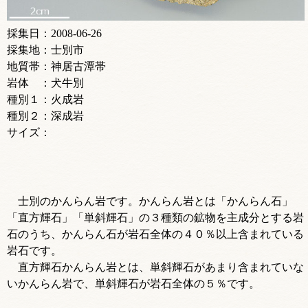
採集日：2008-06-26
採集地：士別市
地質帯：神居古潭帯
岩体 ：犬牛別
種別１：火成岩
種別２：深成岩
サイズ：
士別のかんらん岩です。かんらん岩とは「かんらん石」
「直方輝石」「単斜輝石」の３種類の鉱物を主成分とする岩
石のうち、かんらん石が岩石全体の４０％以上含まれている
岩石です。
直方輝石かんらん岩とは、単斜輝石があまり含まれていな
いかんらん岩で、単斜輝石が岩石全体の５％です。