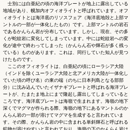
士別には白亜紀の頃の海洋プレートが地上に露出している
地域があり、幌加内オフィオライトと呼ばれています。オフ
ィオライトとは海洋底のリソスフェア（海洋底地殻と上部マ
ントルの一部が一体化したもの）です。上部マントルの岩石
であるかんらん岩が分布しています。しかし、現在、その多
くが蛇紋岩に変化してしまっています。中には蛇紋岩への変
化が途中で終わってしまった（かんらん石や輝石が多く残っ
ている）ものがあります。これは、同行していた知人が見つ
けたものです。
ここのオフィオライトは、白亜紀の頃にローラシア大陸
（インドを除くユーラシア大陸と北アメリカ大陸が一体化し
ていた頃の呼び名）の東の端（のちに日本列島となる部部
分）に沈み込んでいたイザナギプレートと呼ばれる海洋プレ
ートが、たまたま地上にまで隆起し露出してしまっていると
ころです。海洋底プレートは海嶺で生まれます。海嶺の地下
深くでマグマが作られる際、海嶺の地下にあるマントルのか
んらん岩の一部が溶けてマグマを生成すると言われていま
す。その際、かんらん岩の中に含まれる単斜輝石と呼ばれる
鉱物が溶けやすいと言われており、海嶺の下のかんらん岩は