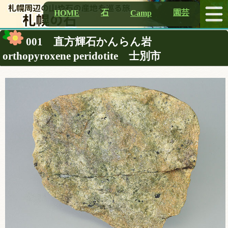
石
園芸
HOME
Camp
001 直方輝石かんらん岩
orthopyroxene peridotite 士別市