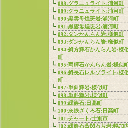
088:グラニュライト:浦河町
089:グラニュライト:浦河町
090:黒雲母煌斑岩:浦河町
091:黒雲母煌斑岩:浦河町
092:ダンかんらん岩:様似町
093:ダンかんらん岩:様似町
094:斜方輝石かんらん岩:様
町
095:両輝石かんらん岩:様似
096:斜長石レルゾライト:様
町
097:単斜輝岩:様似町
098:単斜輝岩:様似町
099:緑簾石:日高町
100:灰鉄ざくろ石:日高町
101:チャート:士別市
102:緑簾石藍閃石片岩:幌加