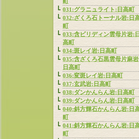
町
031:グラニュライト:日高町
032:ざくろ石トーナル岩:日
町
033:含ビリディン雲母片岩:
高町
034:斑レイ岩:日高町
035:含ざくろ石黒雲母片麻岩
日高町
036:変斑レイ岩:日高町
037:玄武岩:日高町
038:ダンかんらん岩:日高町
039:ダンかんらん岩:日高町
040:斜方輝石かんらん岩:日
町
041:斜方輝石かんらん岩:日
町