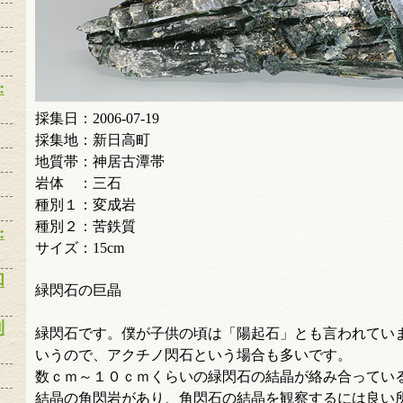
:
採集日：2006-07-19
採集地：新日高町
地質帯：神居古潭帯
岩体 ：三石
種別１：変成岩
種別２：苦鉄質
:
サイズ：15cm
和
緑閃石の巨晶
別
緑閃石です。僕が子供の頃は「陽起石」とも言われてい
いうので、アクチノ閃石という場合も多いです。
数ｃｍ～１０ｃｍくらいの緑閃石の結晶が絡み合ってい
結晶の角閃岩があり、角閃石の結晶を観察するには良い