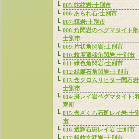
005:蛇紋岩:士別市
006:あられ石:士別市
007:輝岩:士別市
008:角閃岩のペグマタイト部
士別市
009:片状角閃岩:士別市
010:粒度遷移角閃岩:士別市
011:緑色角閃岩:士別市
012:緑簾石角閃岩:士別市
013:含クロムリヒター閃石岩
士別市
014:斑レイ岩ペグマタイト:
寒町
015:含ざくろ石斑レイ岩:士
市
016:透輝石斑レイ岩:士別市
017:粗粒玄武岩:士別市