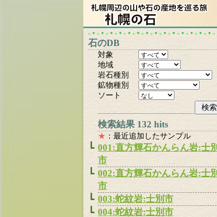
石のDB
対象
地域
岩石種別
鉱物種別
ソート
検索結果 132 hits
★
：最近追加したサンプル
001:直方輝石かんらん岩:士
市
002:直方輝石かんらん岩:士
市
003:蛇紋岩:士別市
004:蛇紋岩:士別市