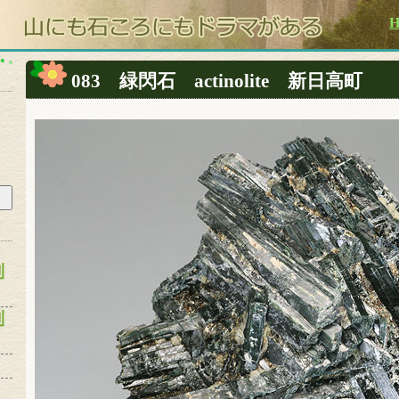
083 緑閃石 actinolite 新日高町
別
別