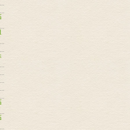
高
日
:
高
高