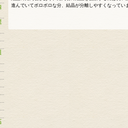
進んでいてボロボロな分、結晶が分離しやすくなってい
内
深
川
高