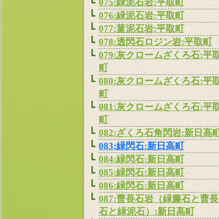
075:緑泥石岩:平取町
076:緑泥石岩:平取町
077:菫泥石岩:平取町
078:透閃石ロジン岩:平取町
079:灰クロームざくろ石:平
町
080:灰クロームざくろ石:平
町
081:灰クロームざくろ石:平
町
082:ざくろ石角閃岩:新日高
083:緑閃石:新日高町
084:緑閃石:新日高町
085:緑閃石:新日高町
086:緑閃石:新日高町
087:曹長石岩（緑簾石と曹長
石と緑泥石）:新日高町