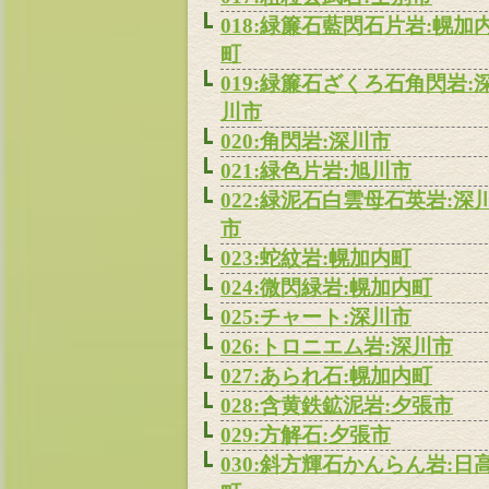
018:緑簾石藍閃石片岩:幌加
町
019:緑簾石ざくろ石角閃岩:
川市
020:角閃岩:深川市
021:緑色片岩:旭川市
022:緑泥石白雲母石英岩:深
市
023:蛇紋岩:幌加内町
024:微閃緑岩:幌加内町
025:チャート:深川市
026:トロニエム岩:深川市
027:あられ石:幌加内町
028:含黄鉄鉱泥岩:夕張市
029:方解石:夕張市
030:斜方輝石かんらん岩:日