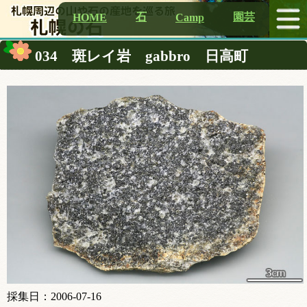
石
園芸
HOME
Camp
034 斑レイ岩 gabbro 日高町
採集日：2006-07-16