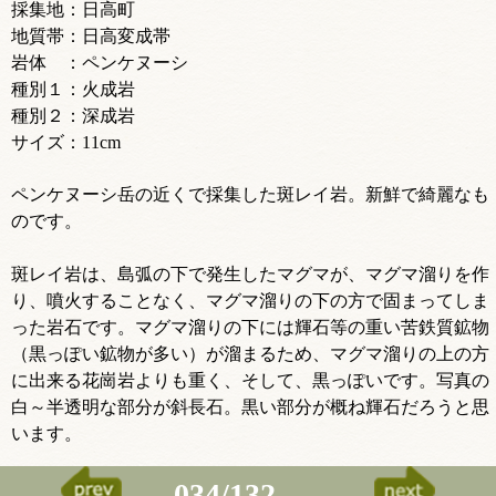
採集地：日高町
地質帯：日高変成帯
岩体 ：ペンケヌーシ
種別１：火成岩
種別２：深成岩
サイズ：11cm
ペンケヌーシ岳の近くで採集した斑レイ岩。新鮮で綺麗なも
のです。
斑レイ岩は、島弧の下で発生したマグマが、マグマ溜りを作
り、噴火することなく、マグマ溜りの下の方で固まってしま
った岩石です。マグマ溜りの下には輝石等の重い苦鉄質鉱物
（黒っぽい鉱物が多い）が溜まるため、マグマ溜りの上の方
に出来る花崗岩よりも重く、そして、黒っぽいです。写真の
白～半透明な部分が斜長石。黒い部分が概ね輝石だろうと思
います。
034/132