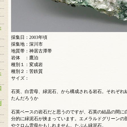
:
採集日：2003年頃
採集地：深川市
地質帯：神居古潭帯
岩体 ：鷹泊
種別１：変成岩
種別２：苦鉄質
:
サイズ：
和
石英、白雲母、緑泥石、から構成される岩石。それぞれ
たんだろうか
別
石英ベースの岩石だと思うのですが、石英の結晶の間に
分的に緑泥石が挟まっています。エメラルドグリーンの
やクロム雲母かもしれません。たぶん緑泥石。