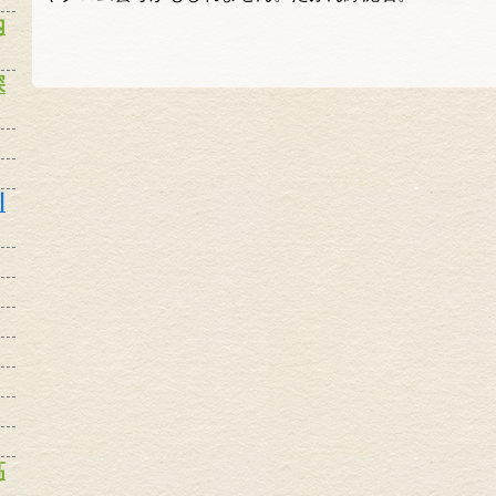
内
深
川
高