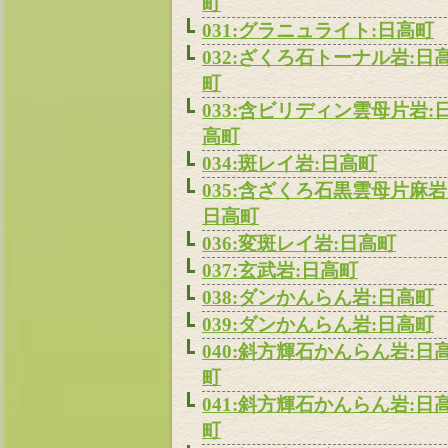
町
031:グラニュライト:日高町
032:ざくろ石トーナル岩:日
町
033:含ビリディン雲母片岩:
高町
034:斑レイ岩:日高町
035:含ざくろ石黒雲母片麻岩
日高町
036:変斑レイ岩:日高町
037:玄武岩:日高町
038:ダンかんらん岩:日高町
039:ダンかんらん岩:日高町
040:斜方輝石かんらん岩:日
町
041:斜方輝石かんらん岩:日
町