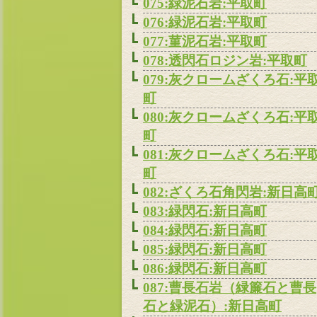
075:緑泥石岩:平取町
076:緑泥石岩:平取町
077:菫泥石岩:平取町
078:透閃石ロジン岩:平取町
079:灰クロームざくろ石:平
町
080:灰クロームざくろ石:平
町
081:灰クロームざくろ石:平
町
082:ざくろ石角閃岩:新日高
083:緑閃石:新日高町
084:緑閃石:新日高町
085:緑閃石:新日高町
086:緑閃石:新日高町
087:曹長石岩（緑簾石と曹長
石と緑泥石）:新日高町