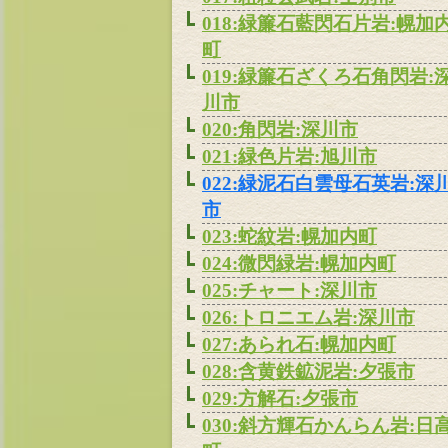
018:緑簾石藍閃石片岩:幌加
町
019:緑簾石ざくろ石角閃岩:
川市
020:角閃岩:深川市
021:緑色片岩:旭川市
022:緑泥石白雲母石英岩:深
市
023:蛇紋岩:幌加内町
024:微閃緑岩:幌加内町
025:チャート:深川市
026:トロニエム岩:深川市
027:あられ石:幌加内町
028:含黄鉄鉱泥岩:夕張市
029:方解石:夕張市
030:斜方輝石かんらん岩:日