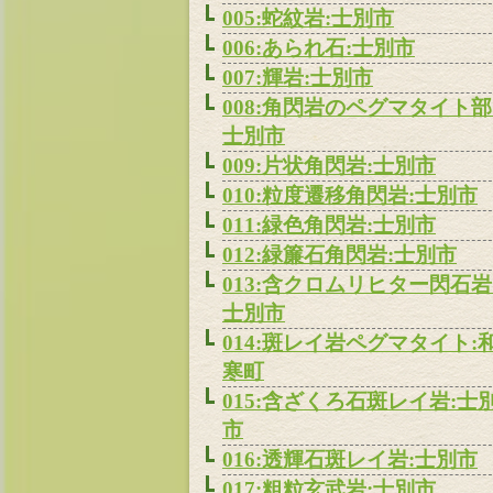
005:蛇紋岩:士別市
006:あられ石:士別市
007:輝岩:士別市
008:角閃岩のペグマタイト部
士別市
009:片状角閃岩:士別市
010:粒度遷移角閃岩:士別市
011:緑色角閃岩:士別市
012:緑簾石角閃岩:士別市
013:含クロムリヒター閃石岩
士別市
014:斑レイ岩ペグマタイト:
寒町
015:含ざくろ石斑レイ岩:士
市
016:透輝石斑レイ岩:士別市
017:粗粒玄武岩:士別市