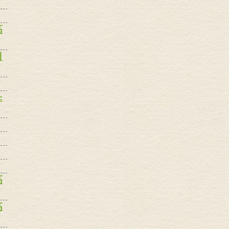
高
日
:
高
高