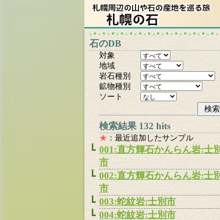
石のDB
対象
地域
岩石種別
鉱物種別
ソート
検索結果 132 hits
★
：最近追加したサンプル
001:直方輝石かんらん岩:士
市
002:直方輝石かんらん岩:士
市
003:蛇紋岩:士別市
004:蛇紋岩:士別市