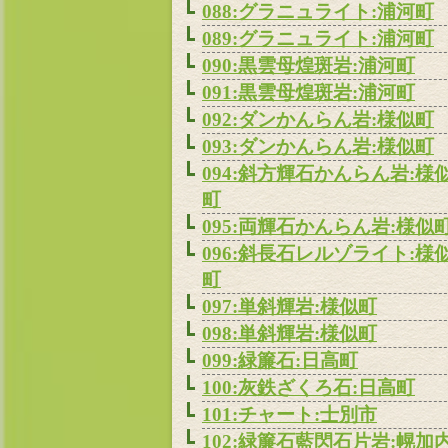
088:グラニュライト:浦河町
089:グラニュライト:浦河町
090:黒雲母煌斑岩:浦河町
091:黒雲母煌斑岩:浦河町
092:ダンかんらん岩:様似町
093:ダンかんらん岩:様似町
094:斜方輝石かんらん岩:様
町
095:両輝石かんらん岩:様似
096:斜長石レルゾライト:様
町
097:単斜輝岩:様似町
098:単斜輝岩:様似町
099:緑簾石:日高町
100:灰鉄ざくろ石:日高町
101:チャート:士別市
102:緑簾石藍閃石片岩:幌加