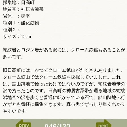
採集地：日高町
地質帯：神居古潭帯
岩体 ：糠平
種別１：酸化鉱物
種別２：
サイズ：15cm
蛇紋岩とロジン岩がある沢には、クローム鉄鉱もあることが
多いです。
旧日高町には、かつてクローム鉱山がたくさんありました。
クローム鉱山ではクローム鉄鉱を採掘していました。これ
は、鉱山跡地で拾ったわけではないのですが、蛇紋岩地帯の
沢で拾ったものです。日高町の神居古潭帯が通る地域の蛇紋
岩地帯の沢を歩くと普通に転がっている石で、鉱山跡地へ行
かずとも気軽に採集できます。真っ黒でずっしり重くわかり
やすいです。
046/132