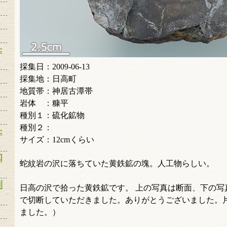
:
採集日：2009-06-13
採集地：日高町
地質帯：神居古潭帯
岩体 ：糠平
種別１：硫化鉱物
種別２：
:
サイズ：12cmくらい
和
蛇紋岩の沢に落ちていた黄鉄鉱の塊。人工物らしい。
別
日高の沢で拾った黄鉄鉱です。 上の写真は断面、下の写
で切断していただきました。ありがとうございました。
ました。）