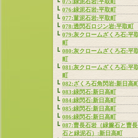
075:緑泥石岩:平取町
076:緑泥石岩:平取町
077:菫泥石岩:平取町
078:透閃石ロジン岩:平取町
079:灰クロームざくろ石:平
町
080:灰クロームざくろ石:平
町
081:灰クロームざくろ石:平
町
082:ざくろ石角閃岩:新日高
083:緑閃石:新日高町
084:緑閃石:新日高町
085:緑閃石:新日高町
086:緑閃石:新日高町
087:曹長石岩（緑簾石と曹長
石と緑泥石）:新日高町