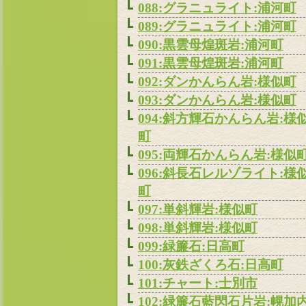
088:グラニュライト:浦河町
089:グラニュライト:浦河町
090:黒雲母煌斑岩:浦河町
091:黒雲母煌斑岩:浦河町
092:ダンかんらん岩:様似町
093:ダンかんらん岩:様似町
094:斜方輝石かんらん岩:様
町
095:両輝石かんらん岩:様似
096:斜長石レルゾライト:様
町
097:単斜輝岩:様似町
098:単斜輝岩:様似町
099:緑簾石:日高町
100:灰鉄ざくろ石:日高町
101:チャート:士別市
102:緑簾石藍閃石片岩:幌加