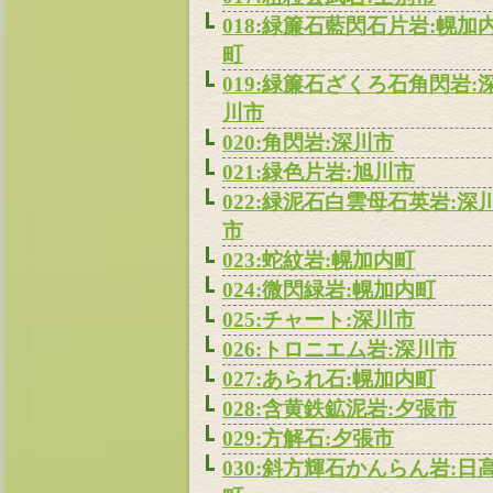
018:緑簾石藍閃石片岩:幌加
町
019:緑簾石ざくろ石角閃岩:
川市
020:角閃岩:深川市
021:緑色片岩:旭川市
022:緑泥石白雲母石英岩:深
市
023:蛇紋岩:幌加内町
024:微閃緑岩:幌加内町
025:チャート:深川市
026:トロニエム岩:深川市
027:あられ石:幌加内町
028:含黄鉄鉱泥岩:夕張市
029:方解石:夕張市
030:斜方輝石かんらん岩:日