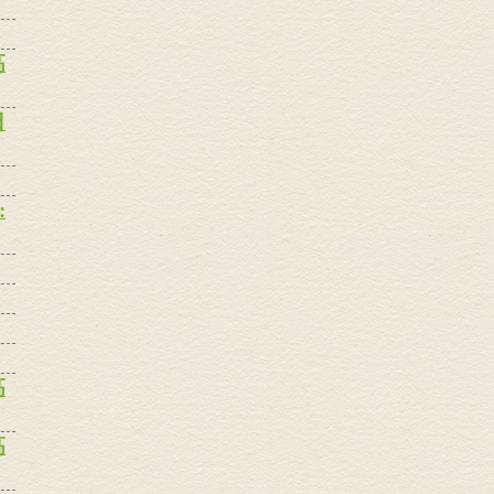
高
日
:
高
高