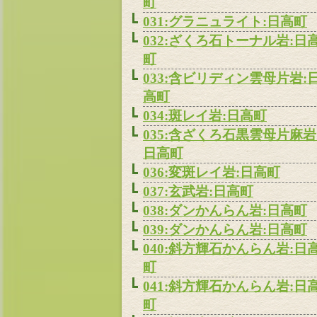
町
031:グラニュライト:日高町
032:ざくろ石トーナル岩:日
町
033:含ビリディン雲母片岩:
高町
034:斑レイ岩:日高町
035:含ざくろ石黒雲母片麻岩
日高町
036:変斑レイ岩:日高町
037:玄武岩:日高町
038:ダンかんらん岩:日高町
039:ダンかんらん岩:日高町
040:斜方輝石かんらん岩:日
町
041:斜方輝石かんらん岩:日
町