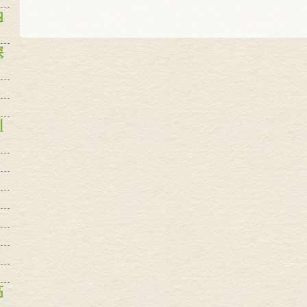
内
深
川
高