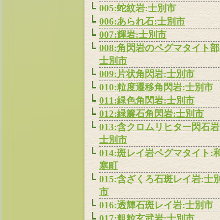
005:蛇紋岩:士別市
006:あられ石:士別市
007:輝岩:士別市
008:角閃岩のペグマタイト部
士別市
009:片状角閃岩:士別市
010:粒度遷移角閃岩:士別市
011:緑色角閃岩:士別市
012:緑簾石角閃岩:士別市
013:含クロムリヒター閃石岩
士別市
014:斑レイ岩ペグマタイト:
寒町
015:含ざくろ石斑レイ岩:士
市
016:透輝石斑レイ岩:士別市
017:粗粒玄武岩:士別市