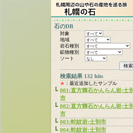
石のDB
対象
地域
岩石種別
鉱物種別
ソート
検索結果 132 hits
★
：最近追加したサンプル
001:直方輝石かんらん岩:士
市
002:直方輝石かんらん岩:士
市
003:蛇紋岩:士別市
004:蛇紋岩:士別市